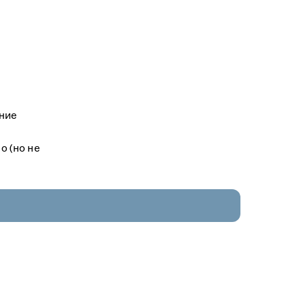
ение
о (но не