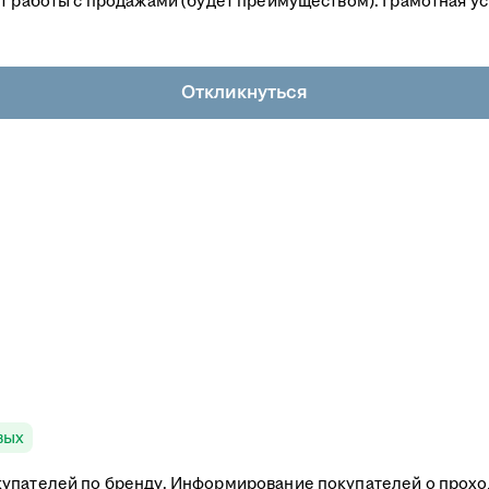
т работы с продажами (будет преимуществом). Грамотная ус
Откликнуться
вых
купателей по бренду. Информирование покупателей о прох