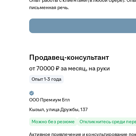
Опыт работы с клиентами (в любой сфере). Опы
письменная речь.
Продавец-консультант
от
70 000
₽
за месяц,
на руки
Опыт 1-3 года
ООО
Премиум Бтл
Кызыл, улица Дружбы, 137
Можно без резюме
Откликнитесь среди пер
Активное привлечение и консультирование по