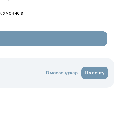
. Умение и
В мессенджер
На почту