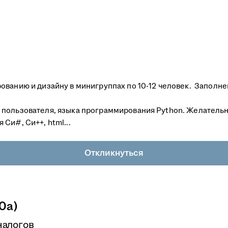
ванию и дизайну в минигруппах по 10-12 человек. ︎ Заполн
пользователя, языка программирования Python. Желательн
Си#, Си++, html...
Откликнуться
0а)
налогов