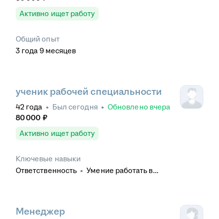
Активно ищет работу
Общий опыт
3
года
9
месяцев
ученик рабочей специальности
42
года
•
Был
сегодня
•
Обновлено
вчера
80 000
₽
Активно ищет работу
Ключевые навыки
Ответственность
•
Умение работать в
коллективе
•
Обучение и развитие
•
Контроль
качества
•
Деловое общение
Менеджер