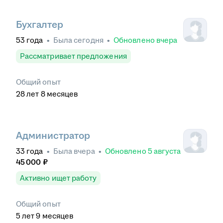
Бухгалтер
53
года
•
Была
сегодня
•
Обновлено
вчера
Рассматривает предложения
Общий опыт
28
лет
8
месяцев
Администратор
33
года
•
Была
вчера
•
Обновлено
5 августа
45 000
₽
Активно ищет работу
Общий опыт
5
лет
9
месяцев