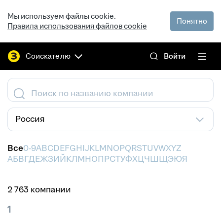
Мы используем файлы cookie.
Понятно
Правила использования файлов cookie
Соискателю
Войти
Поиск по названию компании
Россия
Все
0-9
A
B
C
D
E
F
G
H
I
J
K
L
M
N
O
P
Q
R
S
T
U
V
W
X
Y
Z
А
Б
В
Г
Д
Е
Ж
З
И
Й
К
Л
М
Н
О
П
Р
С
Т
У
Ф
Х
Ц
Ч
Ш
Щ
Э
Ю
Я
2 763 компании
1